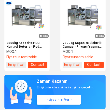
2800kg Kapasite PLC
2800kg Kapasite Elektrikli
Kontrol Deterjan Pod
Çamaşır Fırçası Yapma
Yapma Makinesi 500-
Makinesi
MOQ:
1
MOQ:
1
1500 Pods/Min
Fiyat:
customizable
Fiyat:
customizable
En iyi fiyat
Contact
En iyi fiyat
Contact
Zaman Kazanın
En iyi ürünlerle sizinle iletişime geçelim.
İhtiyacınızı Verin