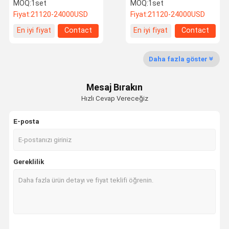
Paketleme Makinesi
Rotary Stand Up Poch
MOQ:
1set
MOQ:
1set
Sus304
Paketleme Makinesi
Fiyat:
21120-24000USD
Fiyat:
21120-24000USD
Kalite Kontrol
Bizimle
Haberler
Bir Teklif
En iyi fiyat
Contact
En iyi fiyat
Contact
Iletişime
Isteği
Geçin
Daha fazla göster
Dezenfektan Dolum Makinası
Mesaj Bırakın
Deterjan Dolum Makinesi
Hızlı Cevap Vereceğiz
Yağ Dolum Makinası
E-posta
Şampuan dolum makinası
Deterjan Kaplama Makinesi
Gereklilik
Hat İçi Kapatma Makinesi
Yapışkanlı Etiketleme makinesi
Kimyasal Paketleme Makinası