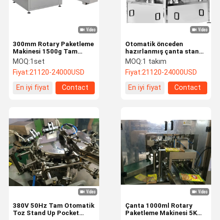
300mm Rotary Paketleme
Otomatik önceden
Makinesi 1500g Tam
hazırlanmış çanta stand
Otomatik Stand Up
up pocket paketleme
MOQ:
1set
MOQ:
1 takım
Pocket Paketleme
makinesi 2.5kw
Fiyat:
21120-24000USD
Fiyat:
21120-24000USD
Makinesi
En iyi fiyat
Contact
En iyi fiyat
Contact
Ev
Ürün:% S
Hakkımızda
Fabrika Turu
380V 50Hz Tam Otomatik
Çanta 1000ml Rotary
Toz Stand Up Pocket
Paketleme Makinesi 5KW