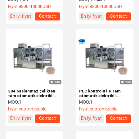
makinesi
Doldurma Makinesi
Fiyat:
8800-10000USD
Fiyat:
8800-10000USD
En iyi fiyat
Contact
En iyi fiyat
Contact
304 paslanmaz çelikten
PLC kontrolü ile Tam
tam otomatik elektrikli
otomatik elektrikli
deterjan kaplama
çamaşır kutusu yapım
MOQ:
1
MOQ:
1
makinesi
makinesi
Fiyat:
customizable
Fiyat:
customizable
En iyi fiyat
Contact
En iyi fiyat
Contact