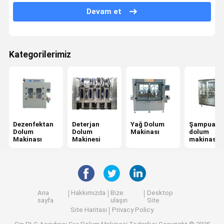
Devam et
Yemeklik Yağ Dolum Makinesi
Ayakta duran torba paketleme makinesi
Kategorilerimiz
Shrink Sleeve Etiketleme Makinası
Peristaltik Pompa Dolum Makinesi
alüminyum folyo yapıştırma makinesi
Dezenfektan
Deterjan
Yağ Dolum
Şampuan
Dolum
Dolum
Makinası
dolum
Makinası
Makinesi
makinası
Ana
Hakkımızda
Bize
Desktop
sayfa
ulaşın
Site
Site Haritası
Privacy Policy