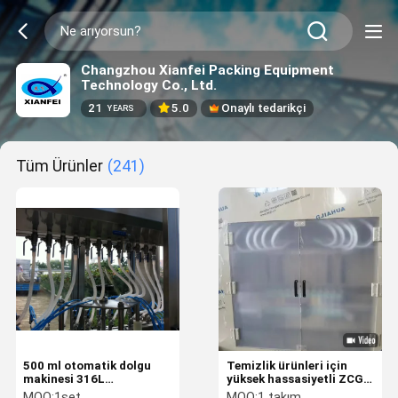
Changzhou Xianfei Packing Equipment
Technology Co., Ltd.
21
5.0
Onaylı tedarikçi
YEARS
Tüm Ürünler
(241)
500 ml otomatik dolgu
Temizlik ürünleri için
makinesi 316L
yüksek hassasiyetli ZCG-
dezenfektan dolgu
12L Inline Otomatik Sıvı
MOQ:
1set
MOQ:
1 takım