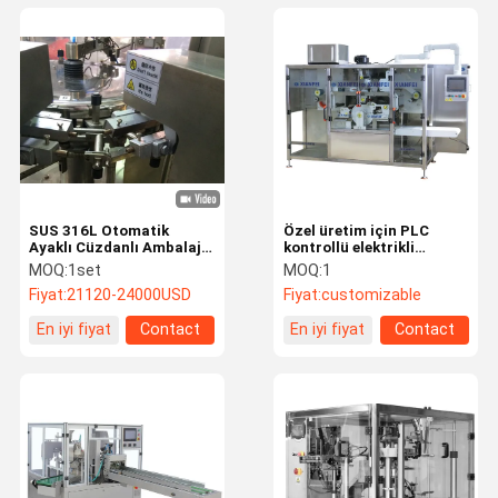
SUS 316L Otomatik
Özel üretim için PLC
Ayaklı Cüzdanlı Ambalaj
kontrollü elektrikli
Makinesi 5KW Döner
çamaşır çantası yapım
MOQ:
1set
MOQ:
1
Ambalaj Makinesi
makinesi
Fiyat:
21120-24000USD
Fiyat:
customizable
En iyi fiyat
Contact
En iyi fiyat
Contact