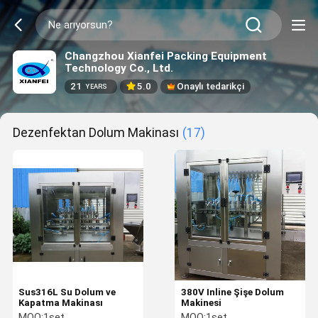
Changzhou Xianfei Packing Equipment
Technology Co., Ltd.
21
5.0
Onaylı tedarikçi
YEARS
Dezenfektan Dolum Makinası
(17)
Sus316L Su Dolum ve
380V Inline Şişe Dolum
Kapatma Makinası
Makinesi
MOQ:
1set
MOQ:
1set