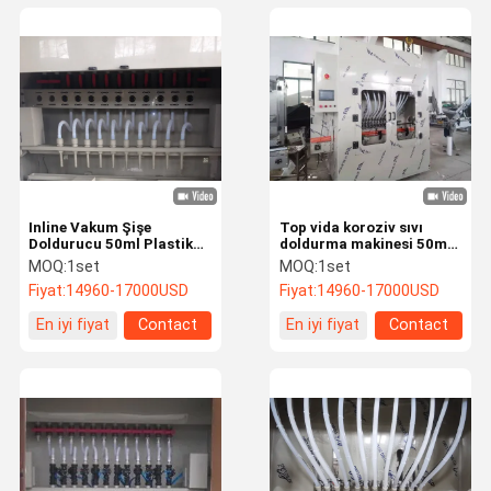
Inline Vakum Şişe
Top vida koroziv sıvı
Doldurucu 50ml Plastik
doldurma makinesi 50ml
Şişe Dolum Makinesi
otomatik dezenfektan
MOQ:
1set
MOQ:
1set
doldurma makinesi
Fiyat:
14960-17000USD
Fiyat:
14960-17000USD
En iyi fiyat
Contact
En iyi fiyat
Contact