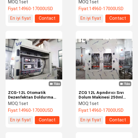
Otomatik Dezenfektan
2200mm otomatik
MOQ:
1set
MOQ:
1set
Doldurma Makinesi
dezenfektan doldurma
Fiyat:
14960-17000USD
Fiyat:
14960-17000USD
makinesi
Kalite Kontrol
Bizimle
Haberler
Bir Teklif
En iyi fiyat
Contact
En iyi fiyat
Contact
Iletişime
Isteği
Geçin
Dezenfektan Dolum Makinası
Deterjan Dolum Makinesi
Yağ Dolum Makinası
Şampuan dolum makinası
ZCG-12L Otomatik
ZCG 12L Aşındırıcı Sıvı
Deterjan Kaplama Makinesi
Dezenfektan Doldurma
Dolum Makinesi 250ml
Makinesi 500ml Otomatik
Şişe Dolum Ekipmanları
MOQ:
1set
MOQ:
1set
Viskoz Doldurma
Hat İçi Kapatma Makinesi
Fiyat:
14960-17000USD
Fiyat:
14960-17000USD
Makinesi
En iyi fiyat
Contact
En iyi fiyat
Contact
Yapışkanlı Etiketleme makinesi
Kimyasal Paketleme Makinası