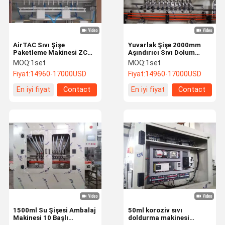
AirTAC Sıvı Şişe
Yuvarlak Şişe 2000mm
Paketleme Makinesi ZCG-
Aşındırıcı Sıvı Dolum
12L Su Şişesi Dolum
Makinesi 1500ml Su
MOQ:
1set
MOQ:
1set
Makinesi
Şişeleme Makinesi
Fiyat:
14960-17000USD
Fiyat:
14960-17000USD
En iyi fiyat
Contact
En iyi fiyat
Contact
Ev
Ürün:% S
Hakkımızda
Fabrika Turu
1500ml Su Şişesi Ambalaj
50ml koroziv sıvı
Makinesi 10 Başlı
doldurma makinesi