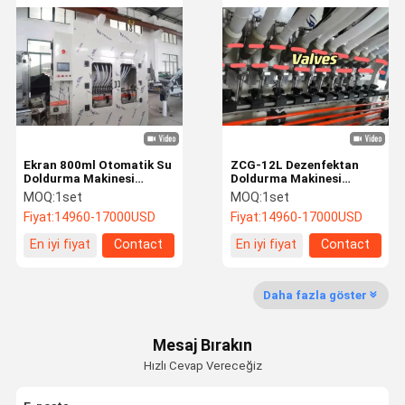
Yemeklik Yağ Dolum Makinesi
Ayakta duran torba paketleme makinesi
Shrink Sleeve Etiketleme Makinası
Peristaltik Pompa Dolum Makinesi
Ekran 800ml Otomatik Su
ZCG-12L Dezenfektan
Doldurma Makinesi
Doldurma Makinesi
alüminyum folyo yapıştırma makinesi
Elektrikli Dezenfektan
AirTAC Su Şişeleme
MOQ:
1set
MOQ:
1set
Doldurma Makinesi
Ekipmanı
Fiyat:
14960-17000USD
Fiyat:
14960-17000USD
En iyi fiyat
Contact
En iyi fiyat
Contact
Daha fazla göster
Mesaj Bırakın
Hızlı Cevap Vereceğiz