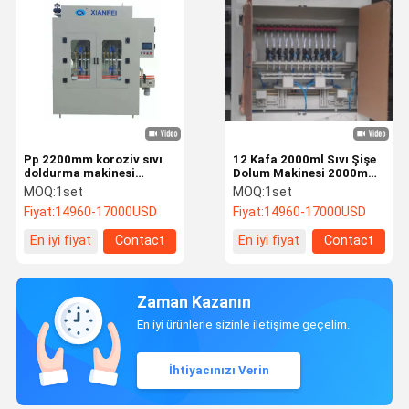
Pp 2200mm koroziv sıvı
12 Kafa 2000ml Sıvı Şişe
doldurma makinesi
Dolum Makinesi 2000mm
1000ml otomatik
Plastik Şişe Paketleme
MOQ:
1set
MOQ:
1set
dezenfektan doldurma
Makinesi
Fiyat:
14960-17000USD
Fiyat:
14960-17000USD
makinesi
En iyi fiyat
Contact
En iyi fiyat
Contact
Zaman Kazanın
En iyi ürünlerle sizinle iletişime geçelim.
İhtiyacınızı Verin