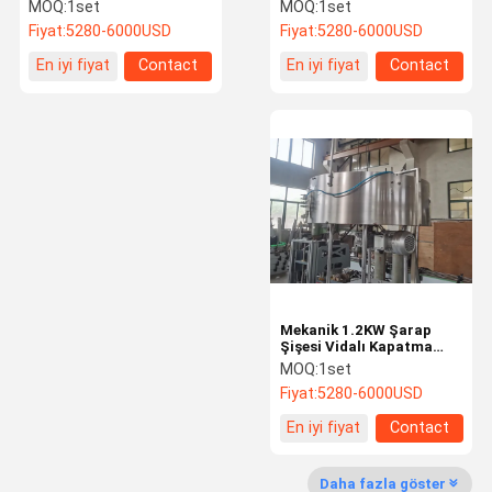
Kapatma Makinesi FXZ
1700mm Dolum Ve
MOQ:
1set
MOQ:
1set
Saatte 2400 Şişe
Kapatma Makinası
Fiyat:
5280-6000USD
Fiyat:
5280-6000USD
Kalite Kontrol
Bizimle
Haberler
Bir Teklif
En iyi fiyat
Contact
En iyi fiyat
Contact
Iletişime
Isteği
Geçin
Dezenfektan Dolum Makinası
Deterjan Dolum Makinesi
Yağ Dolum Makinası
Şampuan dolum makinası
Mekanik 1.2KW Şarap
Deterjan Kaplama Makinesi
Şişesi Vidalı Kapatma
Makinesi 140mm Pet Şişe
MOQ:
1set
Kapatma Makinesi
Hat İçi Kapatma Makinesi
Fiyat:
5280-6000USD
En iyi fiyat
Contact
Yapışkanlı Etiketleme makinesi
Kimyasal Paketleme Makinası
Daha fazla göster