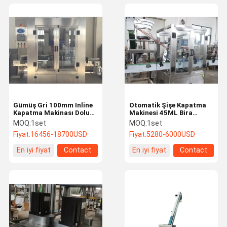
Gümüş Gri 100mm Inline
Otomatik Şişe Kapatma
Kapatma Makinası Dolum
Makinesi 45ML Bira
Ve Kapatma Makinası
Kapatma Makinesi
MOQ:
1set
MOQ:
1set
Fiyat:
16456-18700USD
Fiyat:
5280-6000USD
En iyi fiyat
Contact
En iyi fiyat
Contact