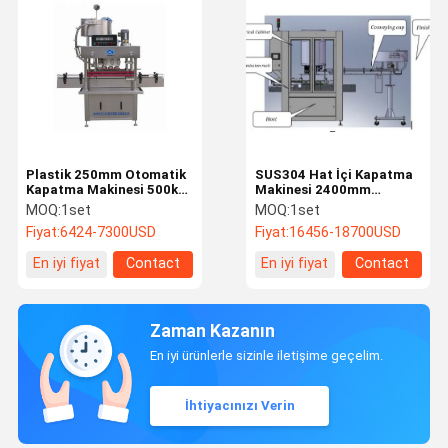
Plastik 250mm Otomatik
SUS304 Hat İçi Kapatma
Kapatma Makinesi 500kg
Makinesi 2400mm
Şarap Şişesi Vidalı Kapak
Otomatik Şişe Kapatma
MOQ:
1set
MOQ:
1set
Makinesi
Fiyat:
6424-7300USD
Fiyat:
16456-18700USD
En iyi fiyat
Contact
En iyi fiyat
Contact
Zaman Kazanın
En iyi ürünlerle sizinle iletişime geçelim.
İhtiyacınızı Verin