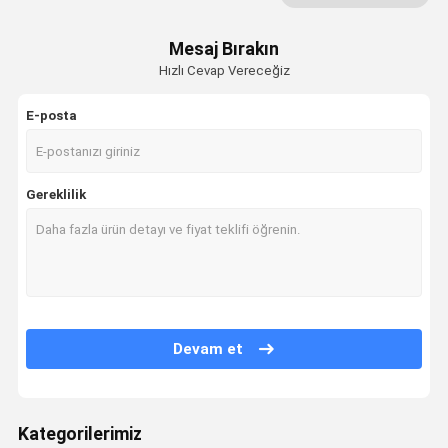
Yemeklik Yağ Dolum Makinesi
Mesaj Bırakın
Hızlı Cevap Vereceğiz
Ayakta duran torba paketleme makinesi
Shrink Sleeve Etiketleme Makinası
E-posta
Peristaltik Pompa Dolum Makinesi
Gereklilik
alüminyum folyo yapıştırma makinesi
Devam et
Kategorilerimiz