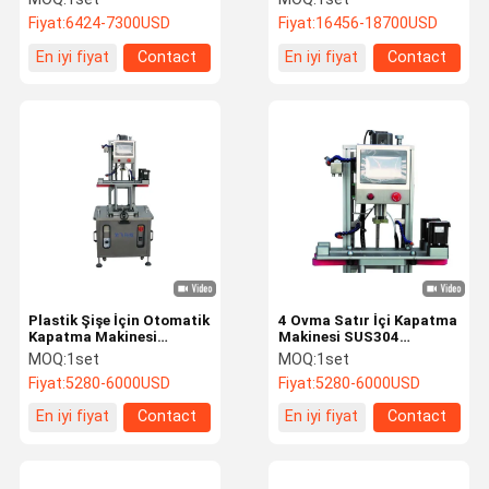
Makinesi
Fiyat:
6424-7300USD
Fiyat:
16456-18700USD
En iyi fiyat
Contact
En iyi fiyat
Contact
Plastik Şişe İçin Otomatik
4 Ovma Satır İçi Kapatma
Kapatma Makinesi
Makinesi SUS304
1700mm Kapatma
Otomatik Şişe Kapağı
MOQ:
1set
MOQ:
1set
Makinesi
Fiyat:
5280-6000USD
Fiyat:
5280-6000USD
En iyi fiyat
Contact
En iyi fiyat
Contact