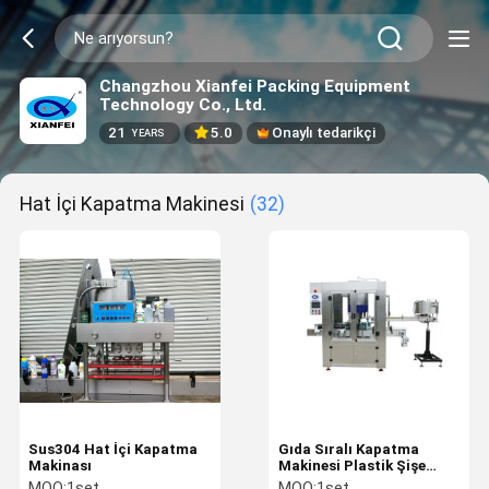
Changzhou Xianfei Packing Equipment
Technology Co., Ltd.
21
5.0
Onaylı tedarikçi
YEARS
Hat İçi Kapatma Makinesi
(32)
Sus304 Hat İçi Kapatma
Gıda Sıralı Kapatma
Makinası
Makinesi Plastik Şişe
100mm Döner Kapak
MOQ:
1set
MOQ:
1set