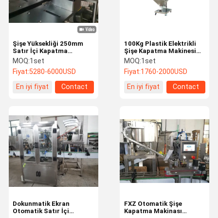
Şişe Yüksekliği 250mm
100Kg Plastik Elektrikli
Satır İçi Kapatma
Şişe Kapatma Makinesi
Makinesi 500Kg Otomatik
0.37KW Dakikada 120
MOQ:
1set
MOQ:
1set
Kapatma Makinesi
Kapak
Fiyat:
5280-6000USD
Fiyat:
1760-2000USD
En iyi fiyat
Contact
En iyi fiyat
Contact
Ev
Ürün:% S
Hakkımızda
Fabrika Turu
Dokunmatik Ekran
FXZ Otomatik Şişe
Otomatik Satır İçi
Kapatma Makinası