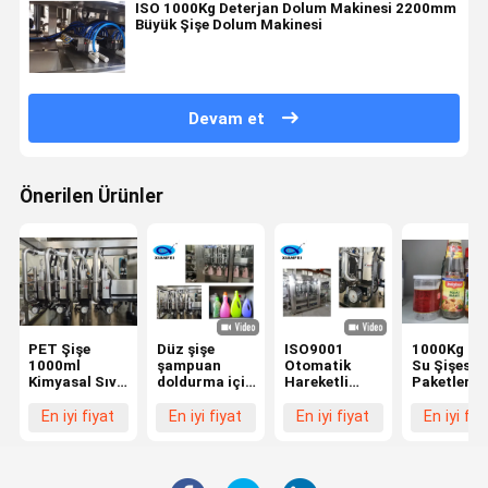
ISO 1000Kg Deterjan Dolum Makinesi 2200mm
Büyük Şişe Dolum Makinesi
Devam et
Önerilen Ürünler
PET Şişe
Düz şişe
ISO9001
1000Kg C
1000ml
şampuan
Otomatik
Su Şişesi
Kimyasal Sıvı
doldurma için
Hareketli
Paketleme
Dolum
otomatik
Servo
Makinası
Makinesi
hareketli
Doldurma
2000mm
En iyi fiyat
En iyi fiyat
En iyi fiyat
En iyi fiy
SUS316L
servo
Makinesi
Baharat S
Deterjan
deterjan
380V
Dolum
doldurma
Deterjan
Makinesi
makinesi
Doldurma