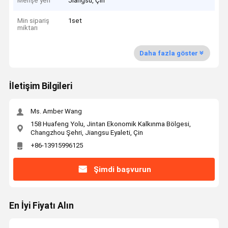
Menşe yeri
Jiangsu, Çin
Min sipariş
1set
miktarı
Daha fazla göster
İletişim Bilgileri
Ms. Amber Wang
158 Huafeng Yolu, Jintan Ekonomik Kalkınma Bölgesi,
Changzhou Şehri, Jiangsu Eyaleti, Çin
+86-13915996125
Şimdi başvurun
En İyi Fiyatı Alın