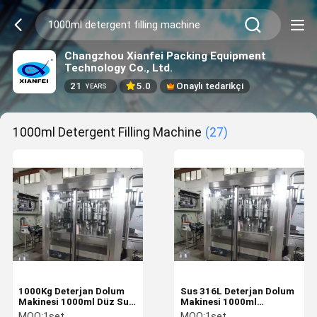
Changzhou Xianfei Packing Equipment
Technology Co., Ltd.
21
5.0
Onaylı tedarikçi
YEARS
1000ml Detergent Filling Machine
(27)
1000Kg Deterjan Dolum
Sus 316L Deterjan Dolum
Makinesi 1000ml Düz Su
Makinesi 1000ml
Şişesi Dolum Makinesi
Otomatik Şişe Dolum
MOQ:
1set
MOQ:
1set