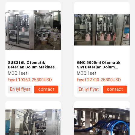
SUS316L Otomatik
GNC 5000ml Otomatik
Deterjan Dolum Makinesi
Sıvı Deterjan Dolum
Pnömatik 5l
Makinesi Paketleme
MOQ:
1set
MOQ:
1set
Kontrolü
Fiyat:
19360-25800USD
Fiyat:
22700-25800USD
En iyi fiyat
contact
En iyi fiyat
contact