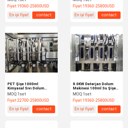
Makinesi
Fiyat:
19360-25800USD
Fiyat:
19360-25800USD
En iyi fiyat
contact
En iyi fiyat
contact
PET Şişe 1000ml
8.0KW Deterjan Dolum
Kimyasal Sıvı Dolum
Makinesi 100ml Su Şişesi
Makinesi SUS316L
Dolum Makinesi
MOQ:
1set
MOQ:
1set
Deterjan Dolum Makinesi
Fiyat:
22700-25800USD
Fiyat:
19360-25800USD
En iyi fiyat
contact
En iyi fiyat
contact