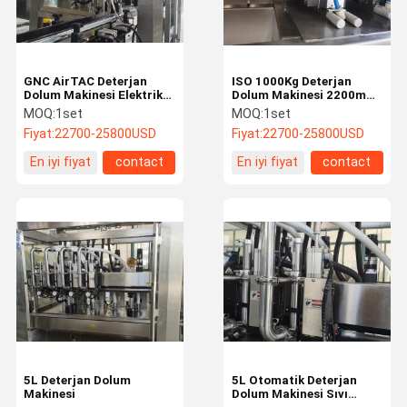
GNC AirTAC Deterjan
ISO 1000Kg Deterjan
Dolum Makinesi Elektrikli
Dolum Makinesi 2200mm
Otomatik Şişe Kapağı
Büyük Şişe Dolum
MOQ:
1set
MOQ:
1set
Makinesi
Fiyat:
22700-25800USD
Fiyat:
22700-25800USD
En iyi fiyat
contact
En iyi fiyat
contact
Ev
Ürün:% S
Hakkımızda
Fabrika Turu
5L Deterjan Dolum
5L Otomatik Deterjan
Makinesi
Dolum Makinesi Sıvı