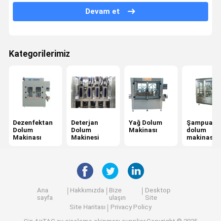
Devam et
Yemeklik Yağ Dolum Makinesi
Ayakta duran torba paketleme makinesi
Kategorilerimiz
Shrink Sleeve Etiketleme Makinası
Peristaltik Pompa Dolum Makinesi
alüminyum folyo yapıştırma makinesi
Dezenfektan
Deterjan
Yağ Dolum
Şampuan
Dolum
Dolum
Makinası
dolum
Makinası
Makinesi
makinası
Ana
Hakkımızda
Bize
Desktop
sayfa
ulaşın
Site
Site Haritası
Privacy Policy