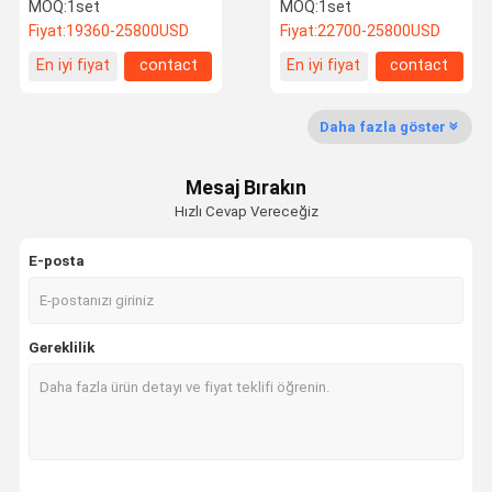
Viskoz Yuvarlak Şişe
MOQ:
1set
MOQ:
1set
Ekipmanları
Fiyat:
19360-25800USD
Fiyat:
22700-25800USD
Kalite Kontrol
Bizimle
Haberler
Bir Teklif
En iyi fiyat
contact
En iyi fiyat
contact
Iletişime
Isteği
Geçin
Daha fazla göster
Dezenfektan Dolum Makinası
Mesaj Bırakın
Deterjan Dolum Makinesi
Hızlı Cevap Vereceğiz
Yağ Dolum Makinası
E-posta
Şampuan dolum makinası
Deterjan Kaplama Makinesi
Gereklilik
Hat İçi Kapatma Makinesi
Yapışkanlı Etiketleme makinesi
Kimyasal Paketleme Makinası