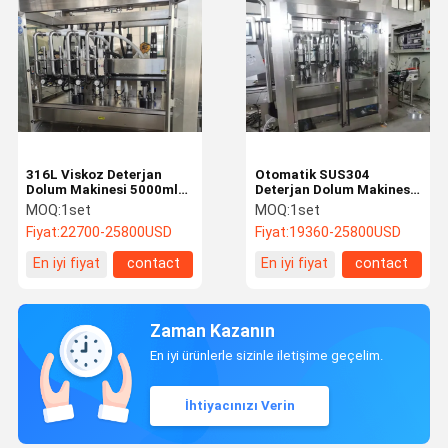
316L Viskoz Deterjan
Otomatik SUS304
Dolum Makinesi 5000ml
Deterjan Dolum Makinesi
Otomatik Şişe Kapatma
Servo 500ml
MOQ:
1set
MOQ:
1set
Makinesi
Fiyat:
22700-25800USD
Fiyat:
19360-25800USD
En iyi fiyat
contact
En iyi fiyat
contact
Zaman Kazanın
En iyi ürünlerle sizinle iletişime geçelim.
İhtiyacınızı Verin